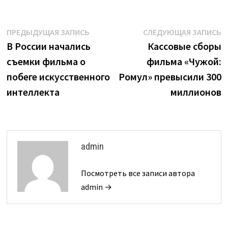
Навигация
Предыдущая
С
ПРЕДЫДУЩАЯ ЗАПИСЬ
СЛЕДУЮЩАЯ ЗАПИСЬ
запись:
з
В России начались
Кассовые сборы
по
съемки фильма о
фильма «Чужой:
записям
побеге искусственного
Ромул» превысили 300
интеллекта
миллионов
admin
Посмотреть все записи автора
admin →